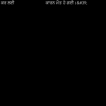
਼ੀ ਕਰ ਲਈ
ਕਾਰਨ ਮੌਤ ਹੋ ਗਈ।&#39;