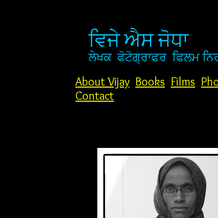
ਵਿਜੇ ਐਸ ਜੋਧਾ
ਲੇਖਕ
ਫੋਟੋਗ੍ਰਾਫਰ
ਫਿਲਮ ਨਿ
About Vijay
Books
Films
Pho
Contact