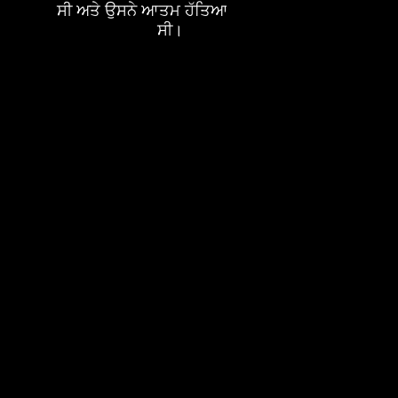
ਸੀ ਅਤੇ ਉਸਨੇ ਆਤਮ ਹੱਤਿਆ ਕਰ ਲਈ
ਸੀ।