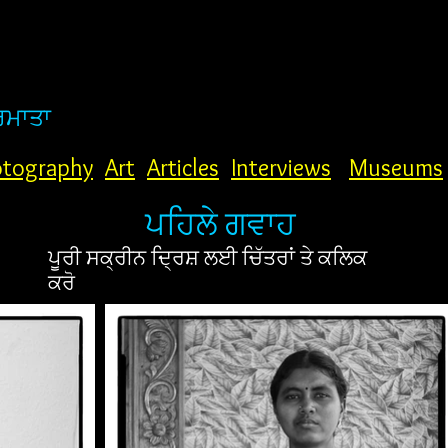
ਰਮਾਤਾ
tography
Art
Articles
Interviews
Museums
ਪਹਿਲੇ ਗਵਾਹ
ਪੂਰੀ ਸਕ੍ਰੀਨ ਦ੍ਰਿਸ਼ ਲਈ ਚਿੱਤਰਾਂ ਤੇ ਕਲਿਕ
ਕਰੋ