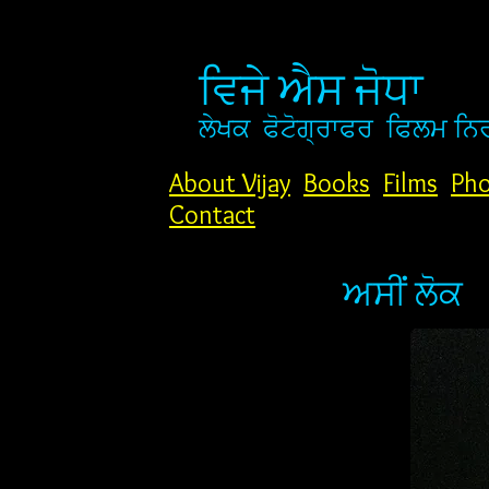
ਵਿਜੇ ਐਸ ਜੋਧਾ
ਲੇਖਕ
ਫੋਟੋਗ੍ਰਾਫਰ
ਫਿਲਮ ਨਿ
About Vijay
Books
Films
Pho
Contact
ਅਸੀਂ ਲੋਕ