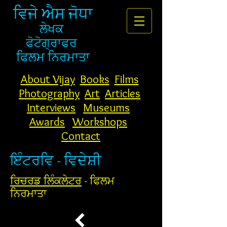
ਵਿਜੇ ਐਸ ਜੋਧਾ
ਲੇਖਕ
ਫੋਟੋਗ੍ਰਾਫਰ
ਫਿਲਮ ਨਿਰਮਾਤਾ
About Vijay
Books
Films
Photography
Art
Articles
Interviews
Museums
Awards
Workshops
Contact
ਇੰਟਰਵਿ - ਵਿਦੇਸ਼ੀ
ਰਿਚਰਡ ਲਿੰਕਲੇਟਰ
- ਫਿਲਮ
ਨਿਰਮਾਤਾ