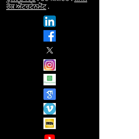
ਰੌਕ ਐਂਟਰਟੇਨਮੈਂਟ
.