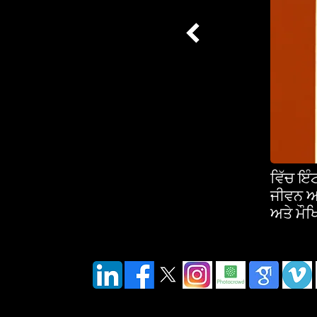
ਵਿੱਚ ਇ
ਜੀਵਨ ਅਤ
ਅਤੇ ਮੌਖ