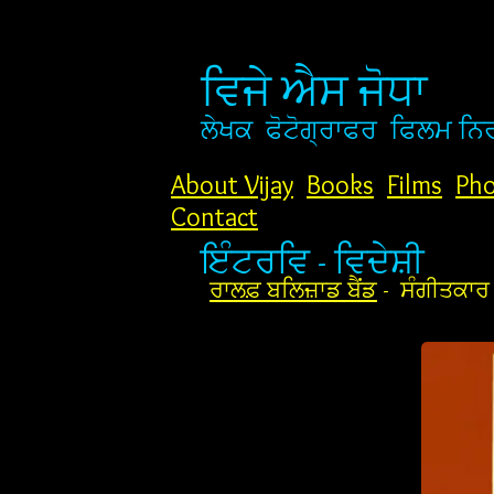
ਵਿਜੇ ਐਸ ਜੋਧਾ
ਲੇਖਕ
ਫੋਟੋਗ੍ਰਾਫਰ
ਫਿਲਮ ਨਿ
About Vijay
Books
Films
Pho
Contact
ਇੰਟਰਵਿ - ਵਿਦੇਸ਼ੀ
ਰਾਲਫ਼ ਬਲਿਜ਼ਾਡ ਬੈਂਡ
- ਸੰਗੀਤਕਾਰ