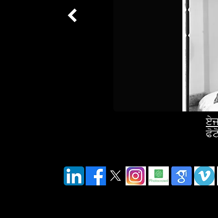
ਏਜ
ਫੋ