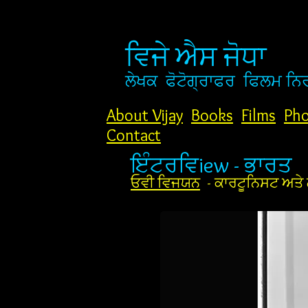
ਵਿਜੇ ਐਸ ਜੋਧਾ
ਲੇਖਕ
ਫੋਟੋਗ੍ਰਾਫਰ
ਫਿਲਮ ਨਿ
About Vijay
Books
Films
Pho
Contact
ਇੰਟਰਵਿiew - ਭਾਰਤ
ਓਵੀ ਵਿਜਯਨ
- ਕਾਰਟੂਨਿਸਟ ਅਤੇ 