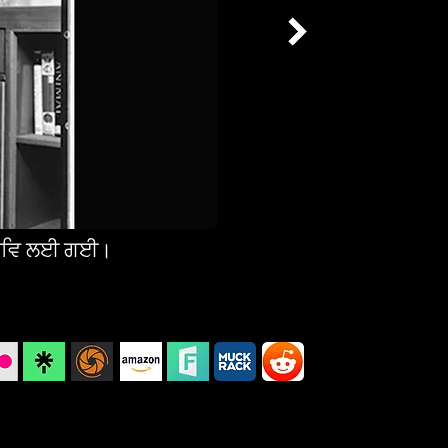
ੰਟਰਵਿ ਲਈ ਗਈ।