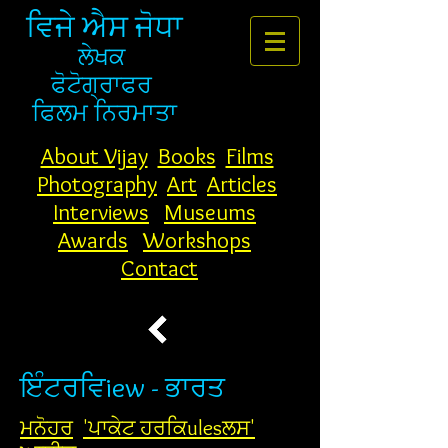
ਵਿਜੇ ਐਸ ਜੋਧਾ
ਲੇਖਕ
ਫੋਟੋਗ੍ਰਾਫਰ
ਫਿਲਮ ਨਿਰਮਾਤਾ
About Vijay
Books
Films
Photography
Art
Articles
Interviews
Museums
Awards
Workshops
Contact
ਇੰਟਰਵਿiew - ਭਾਰਤ
ਮਨੋਹਰ
'ਪਾਕੇਟ ਹਰਕਿulesਲਸ'