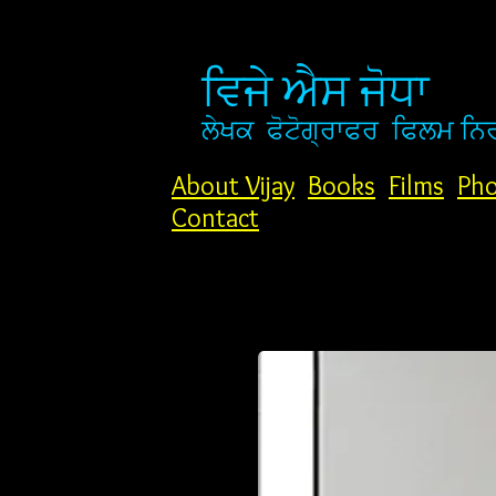
ਵਿਜੇ ਐਸ ਜੋਧਾ
ਲੇਖਕ
ਫੋਟੋਗ੍ਰਾਫਰ
ਫਿਲਮ ਨਿ
About Vijay
Books
Films
Pho
Contact