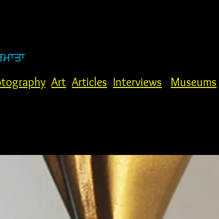
ਰਮਾਤਾ
tography
Art
Articles
Interviews
Museums