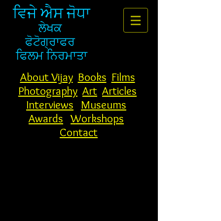
ਵਿਜੇ ਐਸ ਜੋਧਾ
ਲੇਖਕ
ਫੋਟੋਗ੍ਰਾਫਰ
ਫਿਲਮ ਨਿਰਮਾਤਾ
About Vijay
Books
Films
Photography
Art
Articles
Interviews
Museums
Awards
Workshops
Contact